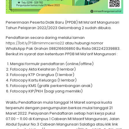
Penerimaan Peserta Didik Baru (PPDB) MI Ma’arif Mangunsari
Tahun Pelajaran 2022/2023 Gelombang 2 sudah dibuka.
Pendaftaran secara daring melalui laman
https://bit.ly/PSBmimmcerria22
atau hubungi nomor
WhatsApp Pak Grahan 088216606860 Bu Rista 082242339883.
Berikut ini syarat dan ketentuan PPDB MI Ma’arif Mangunsari :
Mengisi formulir pendaftaran (online/offline)
Fotocopy Akta Kelahiran (1 lembar)
Fotocopy KTP Orangtua (1 lembar)
Fotocopy Kartu Keluarga (1 lembar)
Fotocopy KMS (grafik perkembangan anak)
Fotocopy KIP/PKH (bagi yang memiliki)
Waktu Pendaftaran mulai tanggal 14 Maret sampai kuota
terpenuhi dengan pengumpulan berkas mulai tanggal 21
Maret 2022. Pelayanan Pendaftaran setiap hari kerja pukul
07.00 – 11.00 di Kampus 1 Cabean MI Maarif Mangunsari, Jalan
Abdul Syukur No.3 Cabean Mangunsari Salatiga atau klik link