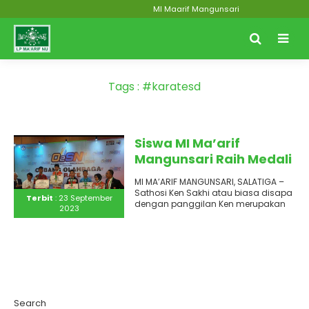
MI Maarif Mangunsari
Tags : #karatesd
Siswa MI Ma’arif
Mangunsari Raih Medali
Emas pada O2SN
MI MA’ARIF MANGUNSARI, SALATIGA –
Tingkat Nasional 2023
Sathosi Ken Sakhi atau biasa disapa
Terbit
: 23 September
Cabor Karate
dengan panggilan Ken merupakan
2023
siswa kelas 4 MI Ma’arif..
Search