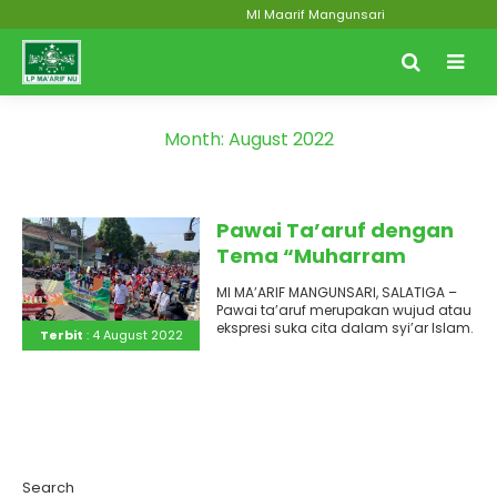
MI Maarif Mangunsari
Month:
August 2022
Pawai Ta’aruf dengan
Tema “Muharram
Karnaval Moderasi
MI MA’ARIF MANGUNSARI, SALATIGA –
Beragama di Salatiga
Pawai ta’aruf merupakan wujud atau
Satu Jua”
ekspresi suka cita dalam syi’ar Islam.
Terbit
: 4 August 2022
Prosesi pawai taaruf dilaksanakan..
Search