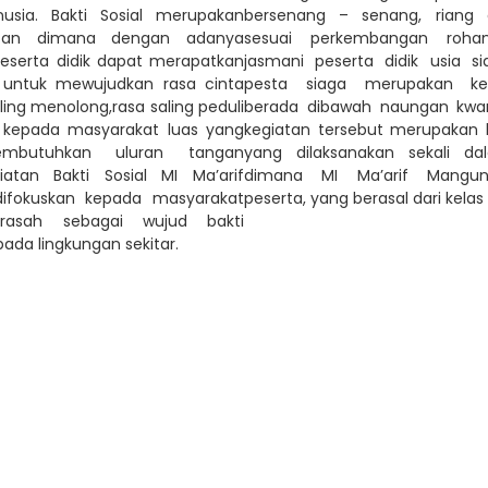
sia. Bakti Sosial merupakan
bersenang – senang, riang
atan dimana dengan adanya
sesuai perkembangan roha
 peserta didik dapat merapatkan
jasmani peserta didik usia si
 untuk mewujudkan rasa cinta
pesta siaga merupakan ke
aling menolong,rasa saling peduli
berada dibawah naungan kwart
k kepada masyarakat luas yang
kegiatan tersebut merupakan k
mbutuhkan uluran tangan
yang dilaksanakan sekali da
atan Bakti Sosial MI Ma’arif
dimana MI Ma’arif Manguns
difokuskan kepada masyarakat
peserta, yang berasal dari kelas II
drasah sebagai wujud bakti
da lingkungan sekitar.