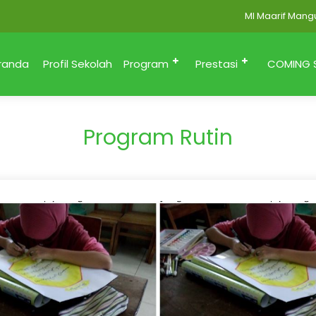
MI Maarif Mangunsar
randa
Profil Sekolah
Program
Prestasi
COMING 
Program Rutin