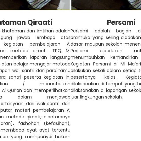
taman Qiraati
Persami
n khataman dan imtihan adalah
Persami adalah bagian da
ggung jawab lembaga atas
pramuka yang sering diadakan
n kegiatan pembelajaran Al
dasar maupun sekolah meneng
gan metode qiroati. TPQ MI
Persami diperlukan u
memberikan laporan langsung
menumbuhkan kemandirian 
egiatan belajar mengajar metode
Kegiatan Persami di MI Ma’ar
dapan wali santri dan para tamu
dilakukan sekali dalam setiap 
ra santri peserta kegiatan ini
pesertanya kelas. Kegia
amkan / menuntaskan
dilaksanakan di tempat yang b
 Al Qur’an dan memperlihatkan
dilaksanakan di lapangan seko
annya dalam menjawab
luar lingkungan sekolah.
ertanyaan dari wali santri dan
putar materi pembelajaran Al
n metode qiraati, diantaranya
ncaran), fashohah (kefasihan),
a membaca ayat-ayat tertentu
ur’an yang mempunyai hukum