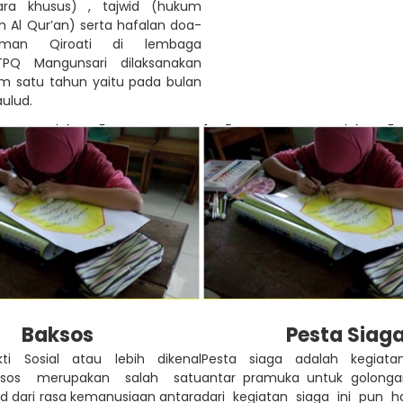
ra khusus) , tajwid (hukum
 Al Qur’an) serta hafalan doa-
aman Qiroati di lembaga
TPQ Mangunsari dilaksanakan
lam satu tahun yaitu pada bulan
ulud.
Baksos
Pesta Siag
ti Sosial atau lebih dikenal
Pesta siaga adalah kegiat
ksos merupakan salah satu
antar pramuka untuk golongan
ud dari rasa kemanusiaan antara
dari kegiatan siaga ini pun ha