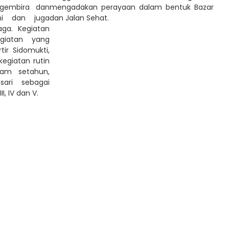
 gembira dan
mengadakan perayaan dalam bentuk Bazar
ni dan juga
dan Jalan Sehat.
aga. Kegiatan
giatan yang
ir Sidomukti,
egiatan rutin
lam setahun,
ari sebagai
I, IV dan V.