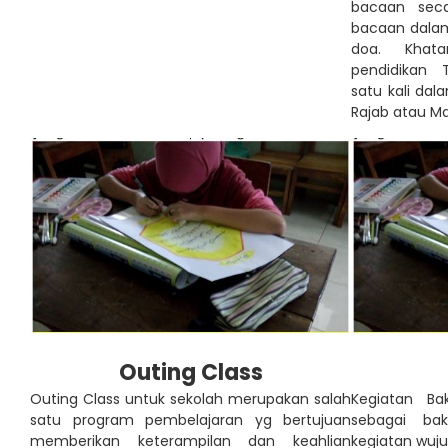
bacaan seca
bacaan dalam
doa. Khat
pendidikan 
satu kali da
Rajab atau Ma
Outing Class
Outing Class untuk sekolah merupakan salah
Kegiatan Bak
satu program pembelajaran yg bertujuan
sebagai ba
memberikan keterampilan dan keahlian
kegiatan wuj