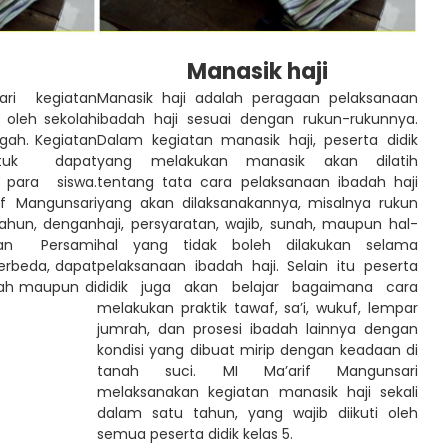
Manasik haji
ri kegiatan
Manasik haji adalah peragaan pelaksanaan
 oleh sekolah
ibadah haji sesuai dengan rukun-rukunnya.
ah. Kegiatan
Dalam kegiatan manasik haji, peserta didik
ntuk dapat
yang melakukan manasik akan dilatih
para siswa.
tentang tata cara pelaksanaan ibadah haji
if Mangunsari
yang akan dilaksanakannya, misalnya rukun
tahun, dengan
haji, persyaratan, wajib, sunah, maupun hal-
tan Persami
hal yang tidak boleh dilakukan selama
erbeda, dapat
pelaksanaan ibadah haji. Selain itu peserta
lah maupun di
didik juga akan belajar bagaimana cara
melakukan praktik tawaf, sa’i, wukuf, lempar
jumrah, dan prosesi ibadah lainnya dengan
kondisi yang dibuat mirip dengan keadaan di
tanah suci. MI Ma’arif Mangunsari
melaksanakan kegiatan manasik haji sekali
dalam satu tahun, yang wajib diikuti oleh
semua peserta didik kelas 5.