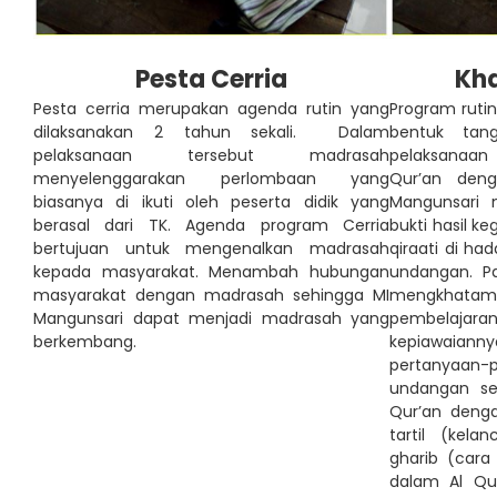
Pesta Cerria
Kha
Pesta cerria merupakan agenda rutin yang
Program ruti
dilaksanakan 2 tahun sekali. Dalam
bentuk tan
pelaksanaan tersebut madrasah
pelaksanaa
menyelenggarakan perlombaan yang
Qur’an den
biasanya di ikuti oleh peserta didik yang
Mangunsari 
berasal dari TK. Agenda program Cerria
bukti hasil k
bertujuan untuk mengenalkan madrasah
qiraati di ha
kepada masyarakat. Menambah hubungan
undangan. Pa
masyarakat dengan madrasah sehingga MI
mengkhat
Mangunsari dapat menjadi madrasah yang
pembelajaran
berkembang.
kepiawai
pertanyaan-p
undangan se
Qur’an denga
tartil (kela
gharib (car
dalam Al Q