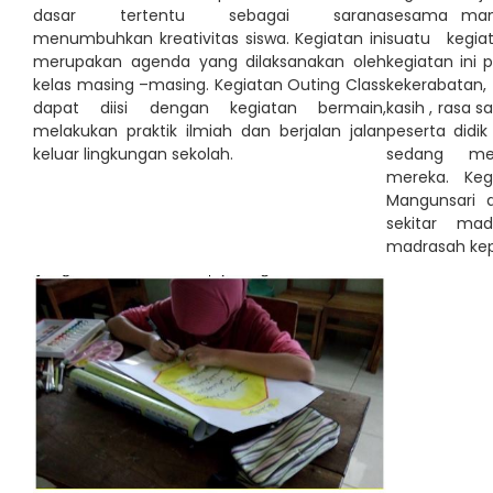
dasar tertentu sebagai sarana
sesama manu
menumbuhkan kreativitas siswa. Kegiatan ini
suatu kegi
merupakan agenda yang dilaksanakan oleh
kegiatan ini
kelas masing –masing. Kegiatan Outing Class
kekerabatan,
dapat diisi dengan kegiatan bermain,
kasih , rasa s
melakukan praktik ilmiah dan berjalan jalan
peserta didi
keluar lingkungan sekolah.
sedang me
mereka. Kegi
Mangunsari 
sekitar ma
madrasah kepa