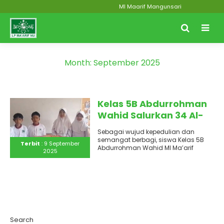
MI Maarif Mangunsari
Month:
September 2025
Kelas 5B Abdurrohman
Wahid Salurkan 34 Al-
Qur’an ke Masjid Sraten
Sebagai wujud kepedulian dan
semangat berbagi, siswa Kelas 5B
Terbit
: 9 September
Abdurrohman Wahid MI Ma’arif
2025
Mangunsari melaksanakan kegiatan
penyaluran Al-Qur’an pada pekan..
Search