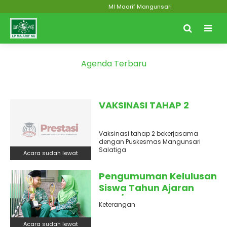
MI Maarif Mangunsari
Agenda Terbaru
VAKSINASI TAHAP 2
Vaksinasi tahap 2 bekerjasama
dengan Puskesmas Mangunsari
Salatiga
Acara sudah lewat
Pengumuman Kelulusan
Siswa Tahun Ajaran
2021/2022
Keterangan
Acara sudah lewat