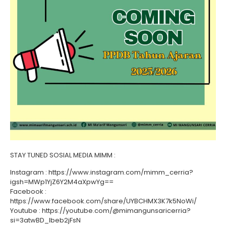
STAY TUNED SOSIAL MEDIA MIMM :
Instagram : https://www.instagram.com/mimm_cerria?
igsh=MWp1YjZ6Y2M4aXpwYg==
Facebook :
https://www.facebook.com/share/UYBCHMX3K7k5NoWi/
Youtube : https://youtube.com/@mimangunsaricerria?
si=3atwBD_Ibeb2jFsN