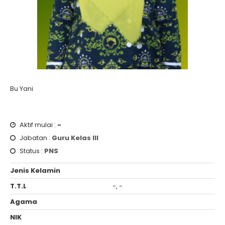
Bu Yani
Aktif mulai :
-
Jabatan :
Guru Kelas III
Status :
PNS
Jenis Kelamin
T.T.L
-, -
Agama
NIK