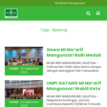
MI Maarif Mangunsari
Tags : #jateng
Siswa MI Ma’arif
Mangunsari Raih Medali
Emas pada O2SN
MI MA’ARIF MANGUNSARI, SALATIGA –
Tingkat Nasional 2023
Sathosi Ken Sakhi atau biasa disapa
Terbit
: 23 September
Cabor Karate
dengan panggilan Ken merupakan
2023
siswa kelas 4 MI Ma’arif..
UMPI GATANG MI Ma’arif
Mangunsari Wakili Kota
Salatiga pada JAMDA
MI MA’ARIF MANGUNSARI, SALATIGA –
JATENG ke-5
Pelepasan Kontingen Jamda
Terbit
: 23 September
(Jambore Daerah) SD/MI ke-5 Kwartir
2023