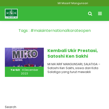
MI Maarif Mangunsari
Tags : #maiainternationalkarateopen
Kembali Ukir Prestasi,
Satoshi Ken Sakhi
Membawa Pulang Dua
MI MA’ARIF MANGUNSARI, SALATIGA –
Medali Emas untuk
Satoshi Ken Sakhi, siswa dari Kota
Terbit
: 4 December
Indonesia di Kancah
Salatiga yang turut mewakili
2023
Indonesia pada ajang kejuaraan
Internasional
karate..
Search