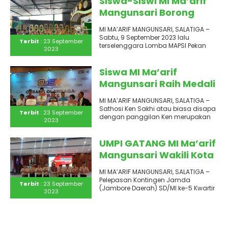
Siswa-Siswi MI Ma’arif
Mangunsari Borong
Piala Pekan Maulid NABI
MI MA’ARIF MANGUNSARI, SALATIGA –
Tingkat Kecamatan
Sabtu, 9 September 2023 lalu
Terbit
: 23 September
Sidomukti
terselenggara Lomba MAPSI Pekan
2023
Maulid Nabi Muhammad SWA 1445H
/..
Siswa MI Ma’arif
Mangunsari Raih Medali
Emas pada O2SN
MI MA’ARIF MANGUNSARI, SALATIGA –
Tingkat Nasional 2023
Sathosi Ken Sakhi atau biasa disapa
Terbit
: 23 September
Cabor Karate
dengan panggilan Ken merupakan
2023
siswa kelas 4 MI Ma’arif..
UMPI GATANG MI Ma’arif
Mangunsari Wakili Kota
Salatiga pada JAMDA
MI MA’ARIF MANGUNSARI, SALATIGA –
JATENG ke-5
Pelepasan Kontingen Jamda
Terbit
: 23 September
(Jambore Daerah) SD/MI ke-5 Kwartir
2023
Daerah Jawa Tengah Tahun 2023
diselenggarakan pada..