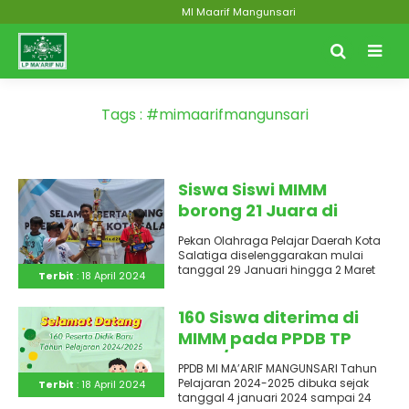
MI Maarif Mangunsari
Tags : #mimaarifmangunsari
Siswa Siswi MIMM
borong 21 Juara di
POPDA Salatiga 2024
Pekan Olahraga Pelajar Daerah Kota
Salatiga diselenggarakan mulai
tanggal 29 Januari hingga 2 Maret
Terbit
: 18 April 2024
2024. Seluruh siswa perwakilan
sekolah mengajukan..
160 Siswa diterima di
MIMM pada PPDB TP
2024/2025
PPDB MI MA’ARIF MANGUNSARI Tahun
Pelajaran 2024-2025 dibuka sejak
Terbit
: 18 April 2024
tanggal 4 januari 2024 sampai 24