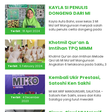
Februari 2024. Masuk 165 pendaftar..
KAYLA SI PENULIS
DONGENG DARI MI
MA’ARIF MANGUNSARI
Kayla Aufa Bahri, siswi kelas 3 MI
Ma’arif Mangunsari menjadi salah
satu penulis cerita dongeng pada
Terbit
: 18 April 2024
buku yang berjudul “Kilau..
Khotmil Qur’an &
Imtihan TPQ MIMM
Angkatan 6
Khotmil Qur’an dan Imtihan Metode
Qiro’ati MI Ma’arif Mangunsari
Angkatan 6 terlaksana pada Sabtu, 3
Terbit
: 5 February 2024
Februari 2024 di balai RW..
Kembali Ukir Prestasi,
Satoshi Ken Sakhi
Membawa Pulang Dua
MI MA’ARIF MANGUNSARI, SALATIGA –
Medali Emas untuk
Satoshi Ken Sakhi, siswa dari Kota
Terbit
: 4 December
Indonesia di Kancah
Salatiga yang turut mewakili
2023
Indonesia pada ajang kejuaraan
Internasional
karate..