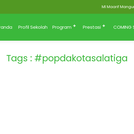
MI Maarif Mangunsa
randa
Profil Sekolah
Program
Prestasi
COMING 
Tags : #popdakotasalatiga