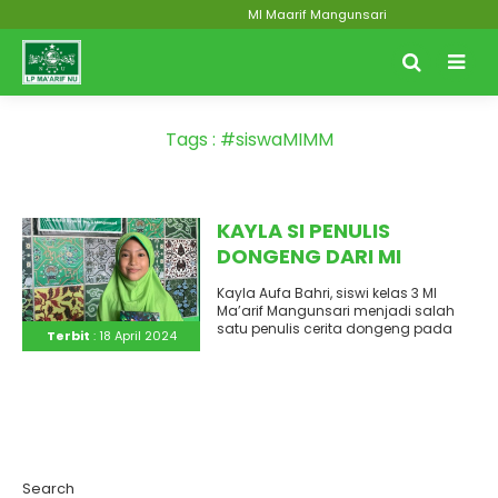
MI Maarif Mangunsari
Tags : #siswaMIMM
KAYLA SI PENULIS
DONGENG DARI MI
MA’ARIF MANGUNSARI
Kayla Aufa Bahri, siswi kelas 3 MI
Ma’arif Mangunsari menjadi salah
satu penulis cerita dongeng pada
Terbit
: 18 April 2024
buku yang berjudul “Kilau..
Search