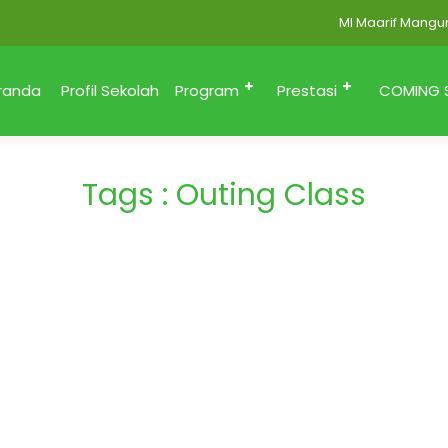
MI Maarif Mangunsa
randa
Profil Sekolah
Program
Prestasi
COMING 
Tags : Outing Class