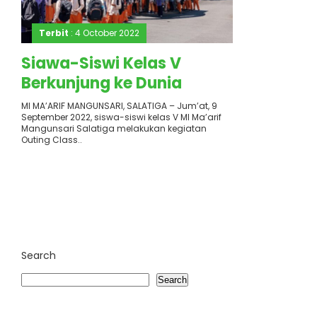
Terbit
: 4 October 2022
Siawa-Siswi Kelas V
Berkunjung ke Dunia
Vektor dan Reservoir
MI MA’ARIF MANGUNSARI, SALATIGA – Jum’at, 9
September 2022, siswa-siswi kelas V MI Ma’arif
(DUVER)
Mangunsari Salatiga melakukan kegiatan
Outing Class..
Search
Search