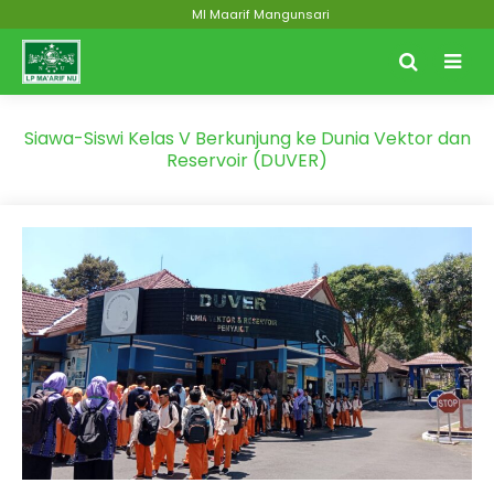
MI Maarif Mangunsari
Siawa-Siswi Kelas V Berkunjung ke Dunia Vektor dan
Reservoir (DUVER)