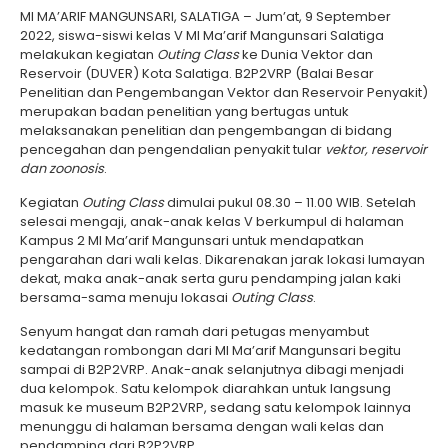
MI MA’ARIF MANGUNSARI, SALATIGA – Jum’at, 9 September
2022, siswa-siswi kelas V MI Ma’arif Mangunsari Salatiga
melakukan kegiatan
Outing Class
ke Dunia Vektor dan
Reservoir (DUVER) Kota Salatiga. B2P2VRP (Balai Besar
Penelitian dan Pengembangan Vektor dan Reservoir Penyakit)
merupakan badan penelitian yang bertugas untuk
melaksanakan penelitian dan pengembangan di bidang
pencegahan dan pengendalian penyakit tular
vektor, reservoir
dan zoonosis
.
Kegiatan
O
uting
C
lass
dimulai pukul 08.30 – 11.00 WIB. Setelah
selesai mengaji, anak-anak kelas V berkumpul di halaman
Kampus 2 MI Ma’arif Mangunsari untuk mendapatkan
pengarahan dari wali kelas. Dikarenakan jarak lokasi lumayan
dekat, maka anak-anak serta guru pendamping jalan kaki
bersama-sama menuju lokasai
O
uting
C
lass
.
Senyum hangat dan ramah dari petugas menyambut
kedatangan rombongan dari MI Ma’arif Mangunsari begitu
sampai di B2P2VRP. Anak-anak selanjutnya dibagi menjadi
dua kelompok. Satu kelompok diarahkan untuk langsung
masuk ke museum B2P2VRP, sedang satu kelompok lainnya
menunggu di halaman bersama dengan wali kelas dan
pendamping dari B2P2VRP.