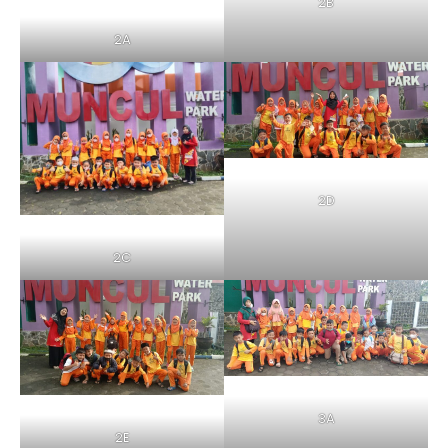
2B
2A
2D
2C
3A
2E