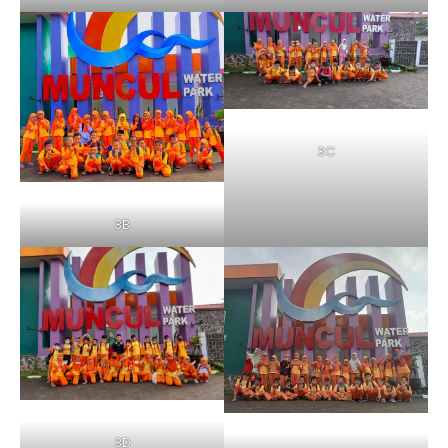
3C
3B
3D