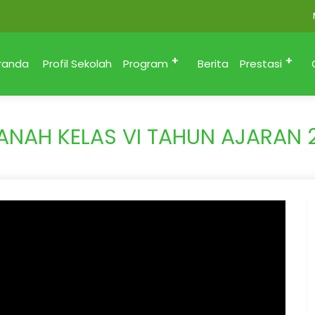
MI M
randa
Profil Sekolah
Program
Berita
Prestasi
ANAH KELAS VI TAHUN AJARAN 